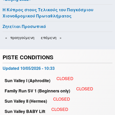
H Κύπρος στους Τελικούς του Παγκόσμιου
Χιονοδρομικού Πρωταθλήματος
Ζητείται Προσωπικό
Pagination
Previous
προηγούμενη
Next
επόμενη
page
page
PISTE CONDITIONS
Updated
10/05/2026 - 10:33
CLOSED
Sun Valley I (Aphrodite)
CLOSED
Family Run SV 1 (Beginners only)
CLOSED
Sun Valley II (Hermes)
CLOSED
Sun Valley BABY Lift