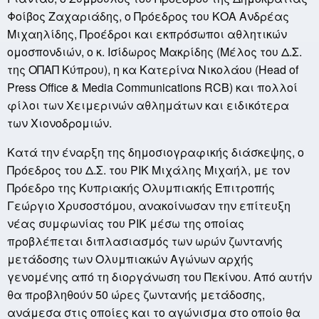
Φοίβος Ζαχαριάδης, ο Πρόεδρος του ΚΟΑ Ανδρέας
Μιχαηλίδης, Προέδροι και εκπρόσωποι αθλητικών
ομοσπονδιών, ο κ. Ισίδωρος Μακρίδης (Μέλος του Δ.Σ.
της ΟΠΑΠ Κύπρου), η κα Κατερίνα Νικολάου (Head of
Press Office & Media Communications RCB) και πολλοί
φίλοι των Χειμερινών αθλημάτων και ειδικότερα
των Χιονοδρομιών.
Κατά την έναρξη της δημοσιογραφικής διάσκεψης, ο
Πρόεδρος του Δ.Σ. του ΡΙΚ Μιχάλης Μιχαήλ, με τον
Πρόεδρο της Κυπριακής Ολυμπιακής Επιτροπής
Γεώργιο Χρυσοστόμου, ανακοίνωσαν την επίτευξη
νέας συμφωνίας του ΡΙΚ μέσω της οποίας
προβλέπεται διπλασιασμός των ωρών ζωντανής
μετάδοσης των Ολυμπιακών Αγώνων αρχής
γενομένης από τη διοργάνωση του Πεκίνου. Από αυτήν
θα προβληθούν 50 ώρες ζωντανής μετάδοσης,
ανάμεσα στις οποίες και το αγώνισμα στο οποίο θα