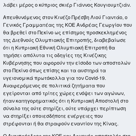
λάβει μέρος ο κύπριος σκιέρ Γιάννος Κουγιουμτζιάν.
Απευθυνόμενος στον Κινέζο Πρέσβη Λιού Γιαντάο, ο
Γενικός Γραμματέας της ΚΟΕ Ανδρέας Γεωργίου που
θα βρεθεί στο Πεκίνο ως επίσημος προσκεκλημένος
της Διεθνούς Ολυμπιακής Επιτροπής, διαβεβαίωσε
ότι η Κυπριακή Εθνική Ολυμπιακή Επιτροπή θα
τηρήσει απόλυτα τις οδηγίες της Κινέζικης
Κυβέρνησης που αφορούν την είσοδο των αποστολών
στο Πεκίνο όπως επίσης και τα αυστηρά τα
υγειονομικά πρωτόκολλα για τον
C
ovid-19.
A
ναφερόμενος σε πολιτικά ζητήματα που
εγείρονται από τρίτες χώρες ενόψει των αγώνων,
ήταν κατηγορηματικός ότι η Κυπριακή Αποστολή στο
σύνολο της ούτε στηρίζει, ούτε υπάρχει περίπτωση
να στηρίξει oποιεσδήποτε ενέργειες που
στρέφονται ή θα στραφούν εναντίον της Κίνας.
Ο Αντιπρόεδρος της ΚΟΕ και Αρχηγός αποστολής στο