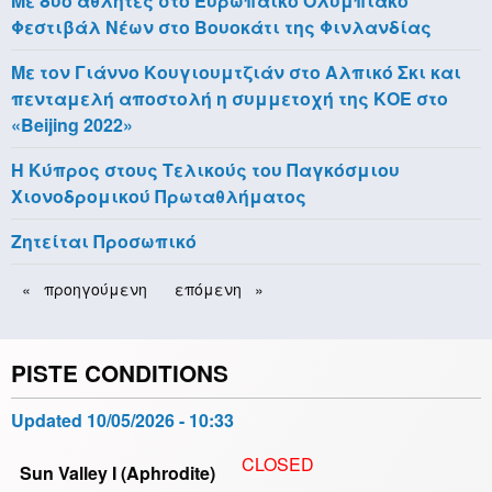
Με δύο αθλητές στο Ευρωπαϊκό Ολυμπιακό
Φεστιβάλ Νέων στο Βουοκάτι της Φινλανδίας
Με τον Γιάννο Κουγιουμτζιάν στο Αλπικό Σκι και
πενταμελή αποστολή η συμμετοχή της ΚΟΕ στο
«Beijing 2022»
H Κύπρος στους Τελικούς του Παγκόσμιου
Χιονοδρομικού Πρωταθλήματος
Ζητείται Προσωπικό
Pagination
Previous
προηγούμενη
Next
επόμενη
page
page
PISTE CONDITIONS
Updated
10/05/2026 - 10:33
CLOSED
Sun Valley I (Aphrodite)