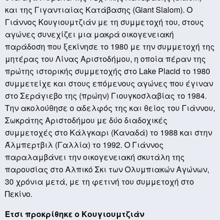
και της Γιγαντιαίας Κατάβασης (
Giant
Slalom
). Ο
Γιάννος Κουγιουμτζιάν με τη συμμετοχή του, στους
αγώνες συνεχίζει μια μακρά οικογενειακή
παράδοση που ξεκίνησε το 1980 με την συμμετοχή της
μητέρας του Λίνας Αριστοδήμου, η οποία πέραν της
πρώτης ιστορικής συμμετοχής στο
Lake
Placid
το 1980
συμμετείχε και στους επόμενους αγώνες που έγιναν
στο Σεράγιεβο της (πρώην) Γιουγκοσλαβίας το 1984.
Την ακολούθησε ο αδελφός της και θείος του Γιάννου,
Σωκράτης Αριστοδήμου με δύο διαδοχικές
συμμετοχές στο Κάλγκαρι (Καναδά) το 1988 και στην
Άλμπερτβιλ (Γαλλία) το 1992. Ο Γιάννος
παραλαμβάνει την οικογενειακή σκυτάλη της
παρουσίας στο Αλπικό Σκι των Ολυμπιακών Αγώνων,
30 χρόνια μετά, με τη φετινή του συμμετοχή στο
Πεκίνο.
Έτσι προκρίθηκε ο Κουγιουμτζιάν