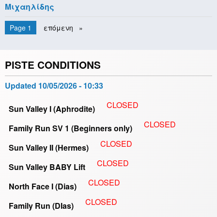
Μιχαηλίδης
Pagination
You're on
Page 1
Next
επόμενη
page
PISTE CONDITIONS
Updated
10/05/2026 - 10:33
CLOSED
Sun Valley I (Aphrodite)
CLOSED
Family Run SV 1 (Beginners only)
CLOSED
Sun Valley II (Hermes)
CLOSED
Sun Valley BABY Lift
CLOSED
North Face I (Dias)
CLOSED
Family Run (DIas)