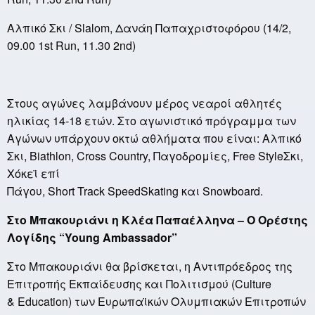
Αλπικό Σκι
/ Slalom,
Δανάη Παπαχριστοφόρου
(14/2,
09.00 1st Run, 11.30 2nd)
Στους αγώνες λαμβάνουν μέρος νεαροί αθλητές
ηλικίας 14-18 ετών. Στο αγωνιστικό πρόγραμμα των
Αγώνων υπάρχουν οκτώ αθλήματα που είναι: Αλπικό
Σκι,
Biathlon
,
C
ross
C
ountry, Παγοδρομίες,
Free
S
tyle
Σκι,
Χόκεϊ επί
Πάγου,
Short Track Speed
Skating
και
Snowboard
.
Στο Μπακουριάνι η Κλέα Παπαέλληνα – Ο Ορέστης
Λογίδης “
Young Ambassador
”
Στο
M
πακουριάνι θα βρίσκεται, η Αντιπρόεδρος της
Επιτροπής Εκπαίδευσης και Πολιτισμού (
Culture
&
Education
) των Ευρωπαϊκών Ολυμπιακών Επιτροπών