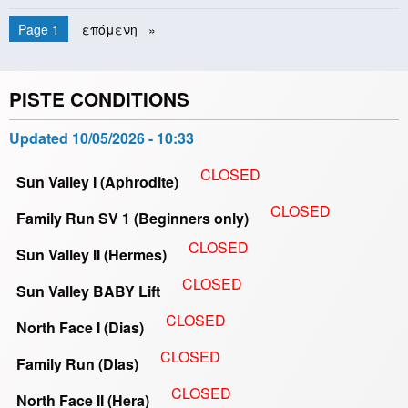
Pagination
You're on
Page 1
Next
επόμενη
page
PISTE CONDITIONS
Updated
10/05/2026 - 10:33
CLOSED
Sun Valley I (Aphrodite)
CLOSED
Family Run SV 1 (Beginners only)
CLOSED
Sun Valley II (Hermes)
CLOSED
Sun Valley BABY Lift
CLOSED
North Face I (Dias)
CLOSED
Family Run (DIas)
CLOSED
North Face II (Hera)